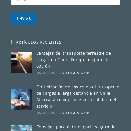
o
e
r
*
r
e
ENVIAR
o
e
l
e
ARTÍCULOS RECIENTES
c
t
Ventajas del transporte terrestre de
r
cargas en Chile: Por qué elegir esta
ó
opción
n
i
MAYO 22, 2023
/
SIN COMENTARIOS
c
o
Optimización de costos en el transporte
*
de cargas a larga distancia en Chile:
Ahorra sin comprometer la calidad del
servicio
MAYO 22, 2023
/
SIN COMENTARIOS
Consejos para el transporte seguro de