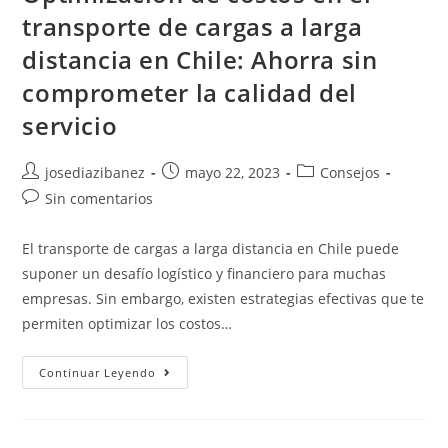
transporte de cargas a larga
distancia en Chile: Ahorra sin
comprometer la calidad del
servicio
Autor
Publicación
Categoría
josediazibanez
mayo 22, 2023
Consejos
de
de
de
Comentarios
Sin comentarios
la
la
la
de
entrada:
entrada:
entrada:
la
El transporte de cargas a larga distancia en Chile puede
entrada:
suponer un desafío logístico y financiero para muchas
empresas. Sin embargo, existen estrategias efectivas que te
permiten optimizar los costos…
Optimización
Continuar Leyendo
De
Costos
En
El
Transporte