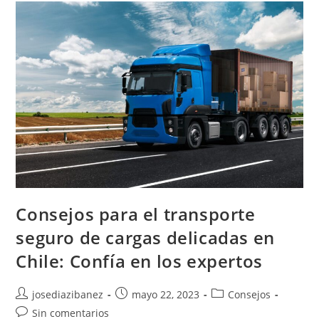
De
Cargas
A
Larga
Distancia
En
Chile:
Ahorra
Sin
Comprometer
La
Calidad
Del
Servicio
Consejos para el transporte
seguro de cargas delicadas en
Chile: Confía en los expertos
Autor
Publicación
Categoría
josediazibanez
mayo 22, 2023
Consejos
de
de
de
Comentarios
Sin comentarios