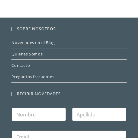
SOBRE NOSOTROS
Novedades en el Blog
Quienes Somos
Contacto
Preguntas frecuentes
RECIBIR NOVEDADES
N
o
m
Nombre
Apellidos
b
C
r