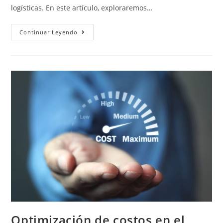
logísticas. En este artículo, exploraremos…
Ventajas
Continuar Leyendo
Del
Transporte
Terrestre
De
Cargas
En
Chile:
Por
Qué
Elegir
Esta
Opción
Optimización de costos en el