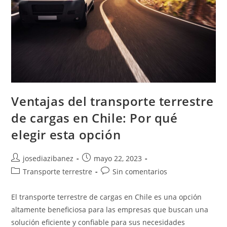
Ventajas del transporte terrestre
de cargas en Chile: Por qué
elegir esta opción
Autor
Publicación
josediazibanez
mayo 22, 2023
de
de
Categoría
Comentarios
Transporte terrestre
Sin comentarios
la
la
de
de
entrada:
entrada:
la
la
El transporte terrestre de cargas en Chile es una opción
entrada:
entrada:
altamente beneficiosa para las empresas que buscan una
solución eficiente y confiable para sus necesidades