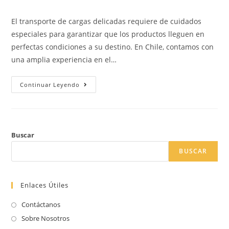
la
la
la
de
entrada:
entrada:
entrada:
la
El transporte de cargas delicadas requiere de cuidados
entrada:
especiales para garantizar que los productos lleguen en
perfectas condiciones a su destino. En Chile, contamos con
una amplia experiencia en el…
Consejos
Continuar Leyendo
Para
El
Transporte
Seguro
De
Cargas
Delicadas
Buscar
En
Chile:
BUSCAR
Confía
En
Los
Expertos
Enlaces Útiles
Contáctanos
Sobre Nosotros