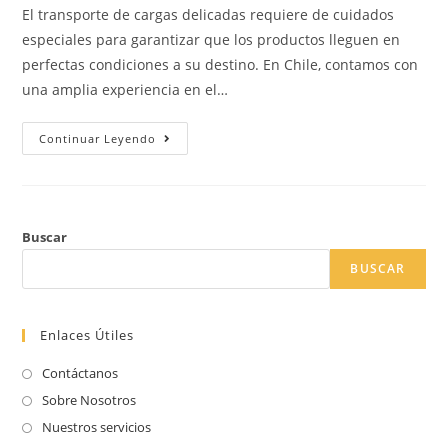
entrada:
entrada:
entrada:
la
El transporte de cargas delicadas requiere de cuidados
entrada:
especiales para garantizar que los productos lleguen en
perfectas condiciones a su destino. En Chile, contamos con
una amplia experiencia en el…
Consejos
Continuar Leyendo
Para
El
Transporte
Seguro
De
Cargas
Delicadas
Buscar
En
Chile:
BUSCAR
Confía
En
Los
Expertos
Enlaces Útiles
Contáctanos
Sobre Nosotros
Nuestros servicios