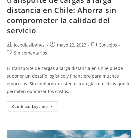
distancia en Chile: Ahorra sin
comprometer la calidad del
servicio
Autor
Publicación
Categoría
josediazibanez
mayo 22, 2023
Consejos
de
de
de
Comentarios
Sin comentarios
la
la
la
de
entrada:
entrada:
entrada:
la
El transporte de cargas a larga distancia en Chile puede
entrada:
suponer un desafío logístico y financiero para muchas
empresas. Sin embargo, existen estrategias efectivas que te
permiten optimizar los costos…
Optimización
Continuar Leyendo
De
Costos
En
El
Transporte
De
Cargas