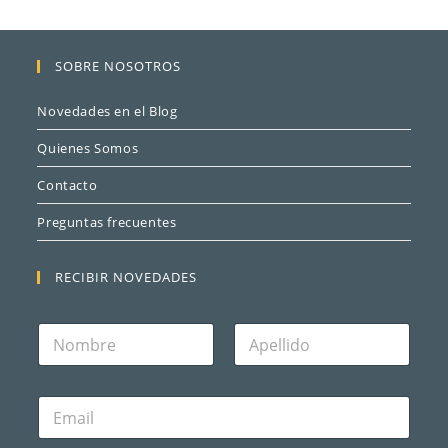
SOBRE NOSOTROS
Novedades en el Blog
Quienes Somos
Contacto
Preguntas frecuentes
RECIBIR NOVEDADES
N
o
m
Nombre
Apellidos
b
C
r
o
e
r
*