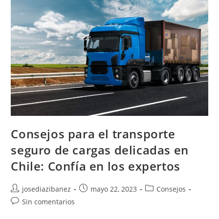
A
Larga
Distancia
En
Chile:
Ahorra
Sin
Comprometer
La
Calidad
Del
Servicio
Consejos para el transporte
seguro de cargas delicadas en
Chile: Confía en los expertos
Autor
Publicación
Categoría
josediazibanez
mayo 22, 2023
Consejos
de
de
de
Comentarios
Sin comentarios
la
la
la
de