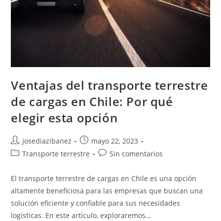
Ventajas del transporte terrestre
de cargas en Chile: Por qué
elegir esta opción
Autor
Publicación
josediazibanez
mayo 22, 2023
de
de
Categoría
Comentarios
Transporte terrestre
Sin comentarios
la
la
de
de
entrada:
entrada:
la
la
El transporte terrestre de cargas en Chile es una opción
entrada:
entrada:
altamente beneficiosa para las empresas que buscan una
solución eficiente y confiable para sus necesidades
logísticas. En este artículo, exploraremos…