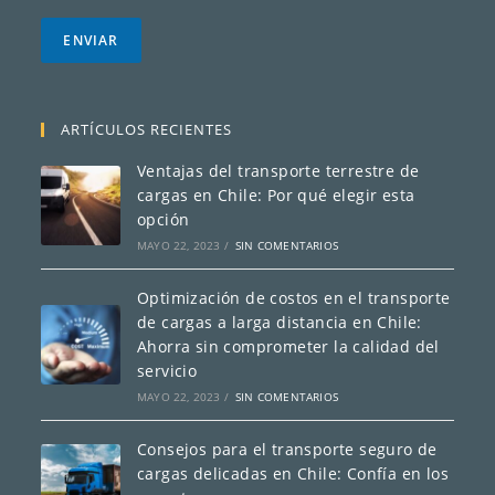
r
e
ENVIAR
o
e
l
e
ARTÍCULOS RECIENTES
c
t
Ventajas del transporte terrestre de
r
cargas en Chile: Por qué elegir esta
ó
opción
n
i
MAYO 22, 2023
/
SIN COMENTARIOS
c
o
Optimización de costos en el transporte
*
de cargas a larga distancia en Chile:
Ahorra sin comprometer la calidad del
servicio
MAYO 22, 2023
/
SIN COMENTARIOS
Consejos para el transporte seguro de
cargas delicadas en Chile: Confía en los