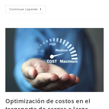
Ventajas
Continuar Leyendo
Del
Transporte
Terrestre
De
Cargas
En
Chile:
Por
Qué
Elegir
Esta
Opción
Optimización de costos en el
transporte de cargas a larga