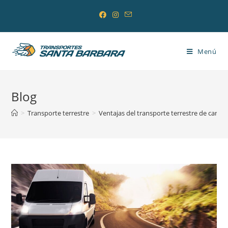
Saltar
al
contenido
Menú
Blog
>
Transporte terrestre
>
Ventajas del transporte terrestre de cargas