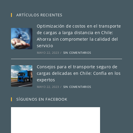
e
l
e
ARTÍCULOS RECIENTES
c
t
Optimización de costos en el transporte
r
de cargas a larga distancia en Chile:
ó
Ahorra sin comprometer la calidad del
n
i
servicio
c
MAYO 22, 2023
/
SIN COMENTARIOS
o
*
Consejos para el transporte seguro de
cargas delicadas en Chile: Confía en los
expertos
MAYO 22, 2023
/
SIN COMENTARIOS
SÍGUENOS EN FACEBOOK