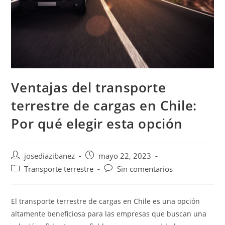
Ventajas del transporte
terrestre de cargas en Chile:
Por qué elegir esta opción
Autor
Publicación
josediazibanez
mayo 22, 2023
de
de
Categoría
Comentarios
Transporte terrestre
Sin comentarios
la
la
de
de
entrada:
entrada:
la
la
entrada:
entrada:
El transporte terrestre de cargas en Chile es una opción
altamente beneficiosa para las empresas que buscan una