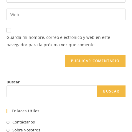
tu
nombre
dirección
Introduce
de
de
la
usuario
correo
URL
para
electrónico
de
comentar
Guarda mi nombre, correo electrónico y web en este
para
tu
navegador para la próxima vez que comente.
comentar
web
(opcional)
Buscar
BUSCAR
Enlaces Útiles
Contáctanos
Sobre Nosotros