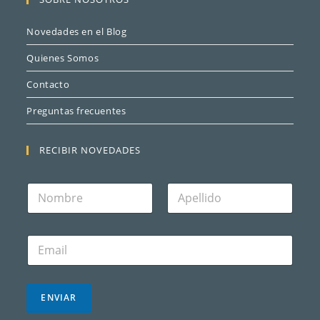
Novedades en el Blog
Quienes Somos
Contacto
Preguntas frecuentes
RECIBIR NOVEDADES
N
o
m
Nombre
Apellidos
b
C
r
o
e
r
*
r
e
ENVIAR
o