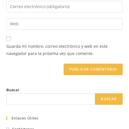
nombre
Introduce
o
tu
nombre
dirección
Introduce
de
de
la
usuario
correo
URL
para
electrónico
de
comentar
Guarda mi nombre, correo electrónico y web en este
para
tu
navegador para la próxima vez que comente.
comentar
web
(opcional)
Buscar
BUSCAR
Enlaces Útiles
Contáctanos