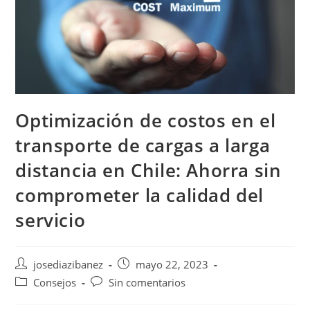
Optimización de costos en el
transporte de cargas a larga
distancia en Chile: Ahorra sin
comprometer la calidad del
servicio
Autor
Publicación
josediazibanez
mayo 22, 2023
de
de
Categoría
Comentarios
Consejos
Sin comentarios
la
la
de
de
entrada:
entrada: