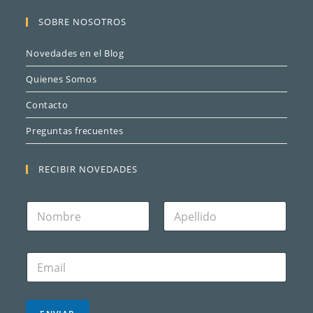
SOBRE NOSOTROS
Novedades en el Blog
Quienes Somos
Contacto
Preguntas frecuentes
RECIBIR NOVEDADES
N
o
m
Nombre
Apellidos
b
C
r
o
e
r
*
r
e